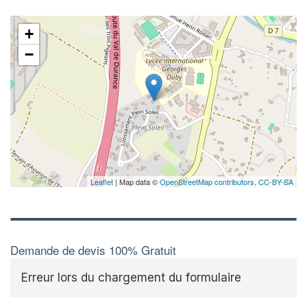
✕
+
−
Leaflet
| Map data ©
OpenStreetMap contributors,
CC-BY-SA
Demande de devis 100% Gratuit
Erreur lors du chargement du formulaire