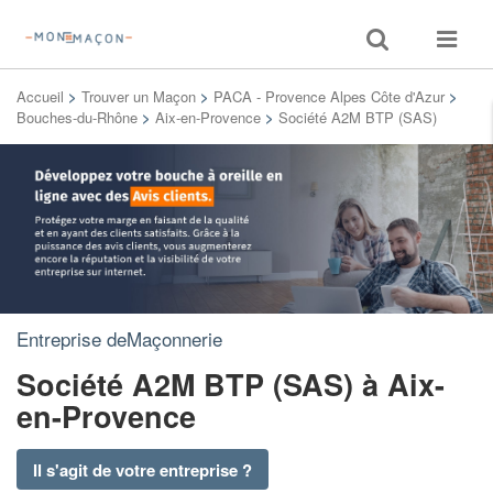
Toggle
Toggle
search
navigat
Accueil
>
Trouver un Maçon
>
PACA - Provence Alpes Côte d'Azur
>
Bouches-du-Rhône
>
Aix-en-Provence
>
Société A2M BTP (SAS)
Entreprise deMaçonnerie
Société A2M BTP (SAS)
à Aix-
en-Provence
Il s'agit de votre entreprise ?