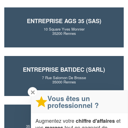
ENTREPRISE AGS 35 (SAS)
10 Square Yves Monnier
35200 Rennes
ENTREPRISE BATIDEC (SARL)
7 Rue Salomon De Brosse
35000 Rennes
✕
Vous êtes un
professionnel ?
SOCIÉTÉ RBS 35 (SARL)
Augmentez votre
et
chiffre d'affaires
35 Boulevard Marechal De Lattre De Tassigny
vos
tout en gagnant de
marges