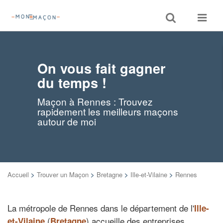
Toggle
Toggle
search
navigat
On vous fait gagner
du temps !
Maçon à Rennes : Trouvez
rapidement les meilleurs maçons
autour de moi
Accueil
>
Trouver un Maçon
>
Bretagne
>
Ille-et-Vilaine
>
Rennes
La métropole de Rennes dans le département de l'
Ille-
(
) accueille des entreprises
et-Vilaine
Bretagne