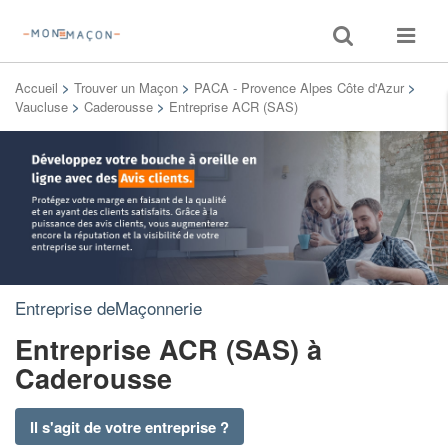
Toggle
Toggle
search
navigat
Accueil
>
Trouver un Maçon
>
PACA - Provence Alpes Côte d'Azur
>
Vaucluse
>
Caderousse
>
Entreprise ACR (SAS)
Entreprise deMaçonnerie
Entreprise ACR (SAS)
à
Caderousse
Il s'agit de votre entreprise ?