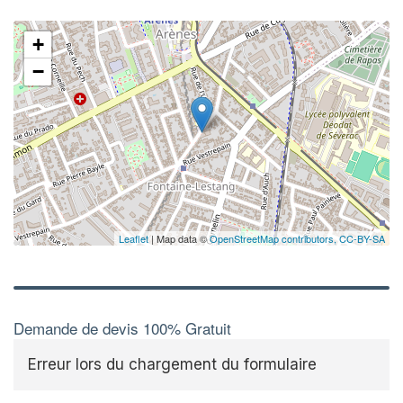
✕
+
Vo
pr
−
Augment
vos
mar
nouveaux
Leaflet
| Map data ©
OpenStreetMap contributors,
CC-BY-SA
Demande de devis 100% Gratuit
Erreur lors du chargement du formulaire