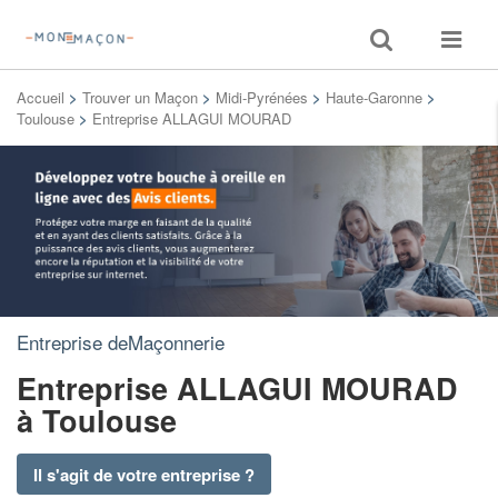
Toggle
Toggle
search
navigat
Accueil
>
Trouver un Maçon
>
Midi-Pyrénées
>
Haute-Garonne
>
Toulouse
>
Entreprise ALLAGUI MOURAD
Entreprise deMaçonnerie
Entreprise ALLAGUI MOURAD
à Toulouse
Il s'agit de votre entreprise ?