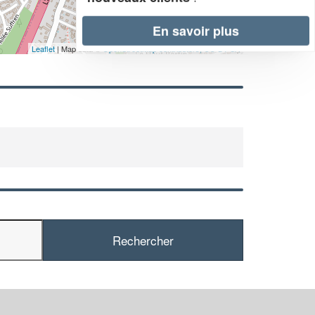
En savoir plus
Leaflet
| Map data ©
OpenStreetMap contributors,
CC-BY-SA