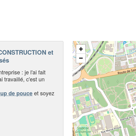
+
CONSTRUCTION et
−
sés
eprise : je l'ai fait
i travaillé, c'est un
et soyez
oup de pouce