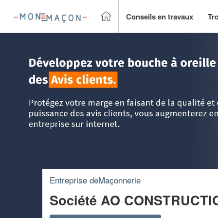
Conseils en travaux
Tr
Accueil
>
Trouver un Maçon
>
Centre
>
Indre-et-Loire
>
Tou
Entreprise deMaçonnerie
Société AO CONSTRUCTI