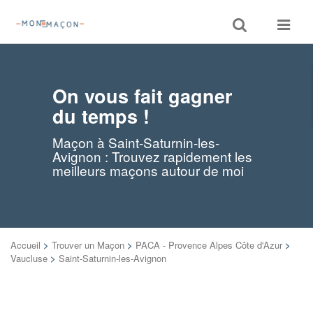
Toggle
Toggle
search
navigat
On vous fait gagner
du temps !
Maçon à Saint-Saturnin-les-
Avignon : Trouvez rapidement les
meilleurs maçons autour de moi
Accueil
>
Trouver un Maçon
>
PACA - Provence Alpes Côte d'Azur
>
Vaucluse
>
Saint-Saturnin-les-Avignon