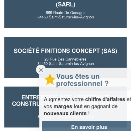
(SARL)
555 Route De Gadagne
84450 Saint-Saturnin-les-Avignon
SOCIÉTÉ FINITIONS CONCEPT (SAS)
28 Rue Des Cannebieres
84450 Saint-Saturnin-les-Avignon
✕
Vous êtes un
professionnel ?
ENTREPRISE ACR ASSISTANCE
Augmentez votre
et
chiffre d'affaires
CONSTRUCTION RENOVATION (SARL)
vos
tout en gagnant de
marges
!
342 Chemin Du Lion D’or
nouveaux clients
84450 Saint-Saturnin-les-Avignon
En savoir plus