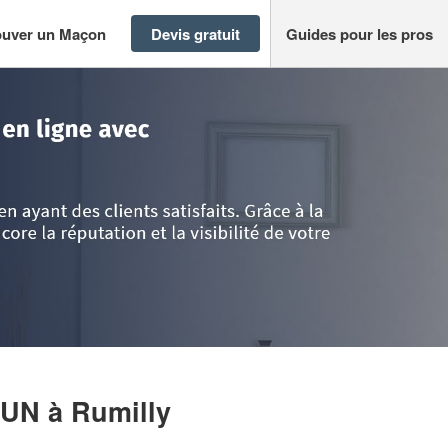
ouver un Maçon
Devis gratuit
Guides pour les pros
e
>
Rumilly
>
Entreprise BERBER DURSUN
SUN
à Rumilly