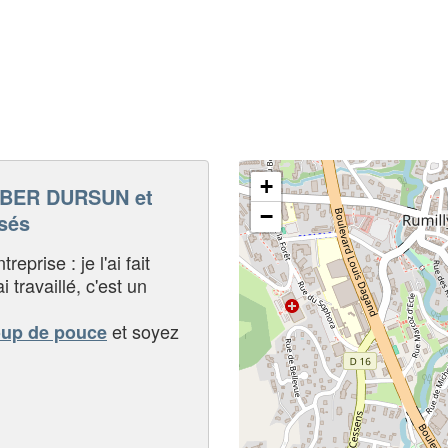
+
BER DURSUN et
−
sés
eprise : je l'ai fait
i travaillé, c'est un
et soyez
oup de pouce