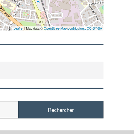
!
nouveaux clients
En savoi
Leaflet
| Map data ©
OpenStreetMap contributors,
CC-BY-SA