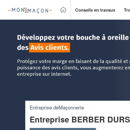
Conseils en travaux
Tr
Accueil
>
Trouver un Maçon
>
Rhône-Alpes
>
Haute-Savoi
Entreprise deMaçonnerie
Entreprise BERBER DUR