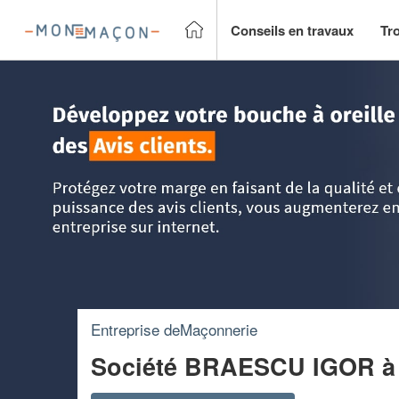
Conseils en travaux
Tr
Accueil
>
Trouver un Maçon
>
PACA - Provence Alpes Côte
Entreprise deMaçonnerie
Société BRAESCU IGOR
à