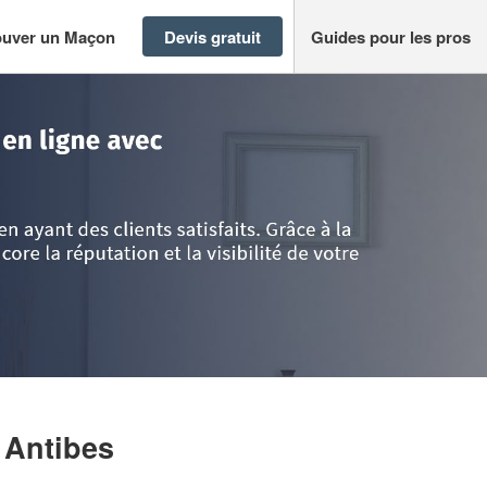
ouver un Maçon
Devis gratuit
Guides pour les pros
 d'Azur
>
Alpes-Maritimes
>
Antibes
>
Société BRAESCU IGOR
 Antibes