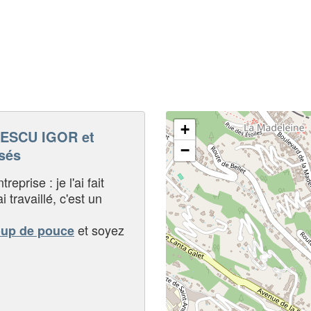
+
ESCU IGOR et
−
sés
eprise : je l'ai fait
i travaillé, c'est un
et soyez
oup de pouce