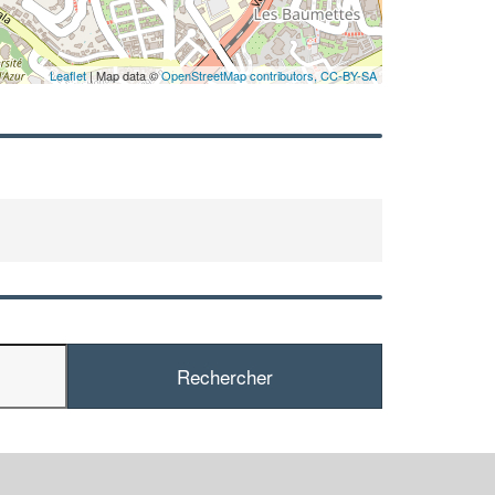
Leaflet
| Map data ©
OpenStreetMap contributors,
CC-BY-SA