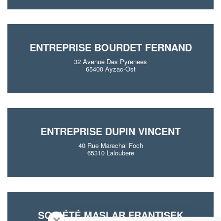
ENTREPRISE BOURDET FERNAND
32 Avenue Des Pyrenees
65400 Ayzac-Ost
ENTREPRISE DUPIN VINCENT
40 Rue Marechal Foch
65310 Laloubere
SOCIÉTÉ MASLAR FRANTISEK
✕