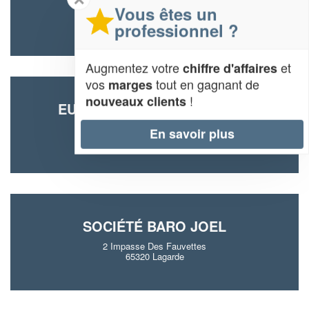
Vous êtes un
69 Rue Du Corps Franc Pommies
65000 Tarbes
professionnel ?
Augmentez votre
et
chiffre d'affaires
vos
tout en gagnant de
marges
!
nouveaux clients
EURL MANUEL DOS SANTOS
Route De Bagneres
En savoir plus
65100 Lezignan
SOCIÉTÉ BARO JOEL
2 Impasse Des Fauvettes
65320 Lagarde