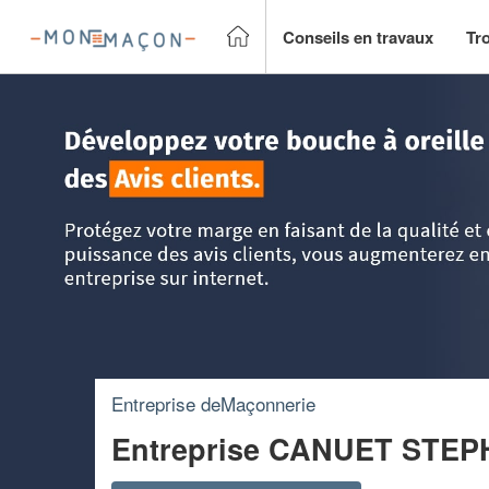
Conseils en travaux
Tr
Accueil
>
Trouver un Maçon
>
Bourgogne
>
Yonne
>
Plessi
Entreprise deMaçonnerie
Entreprise CANUET STE