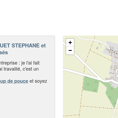
+
UET STEPHANE et
−
sés
eprise : je l'ai fait
i travaillé, c'est un
et soyez
oup de pouce