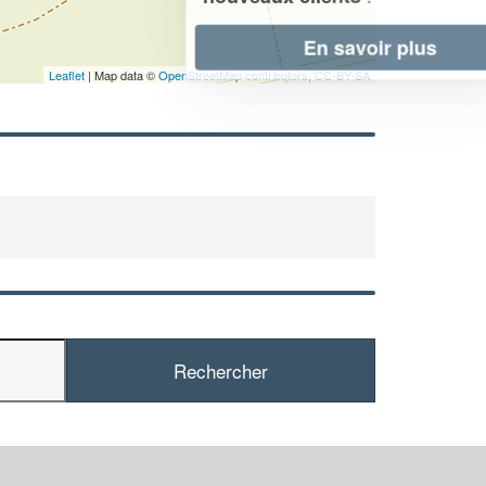
En savoir plus
Leaflet
| Map data ©
OpenStreetMap contributors,
CC-BY-SA