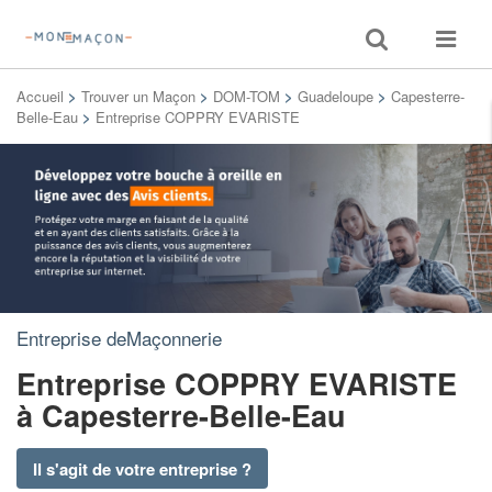
Toggle
Toggle
search
navigat
Accueil
>
Trouver un Maçon
>
DOM-TOM
>
Guadeloupe
>
Capesterre-
Belle-Eau
>
Entreprise COPPRY EVARISTE
Entreprise deMaçonnerie
Entreprise COPPRY EVARISTE
à Capesterre-Belle-Eau
Il s'agit de votre entreprise ?