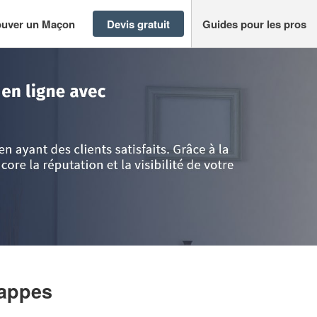
ouver un Maçon
Devis gratuit
Guides pour les pros
rappes
>
Société CPM 78 (SAS)
rappes