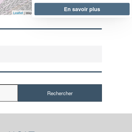
En savoir plus
Leaflet
| Map data ©
OpenStreetMap contributors,
CC-BY-SA