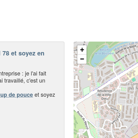
+
78 et soyez en
−
eprise : je l'ai fait
i travaillé, c'est un
et soyez
oup de pouce