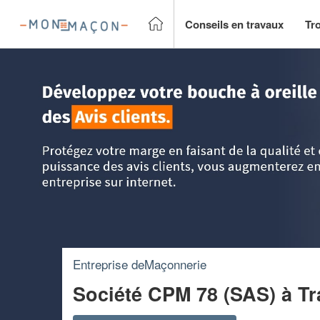
Conseils en travaux
Tr
Accueil
>
Trouver un Maçon
>
Ile-de-France
>
Yvelines
>
T
Entreprise deMaçonnerie
Société CPM 78 (SAS)
à T