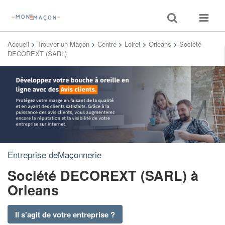
Toggle
Toggle
search
navigat
Accueil
>
Trouver un Maçon
>
Centre
>
Loiret
>
Orleans
>
Société
DECOREXT (SARL)
Entreprise deMaçonnerie
Société DECOREXT (SARL)
à
Orleans
Il s'agit de votre entreprise ?