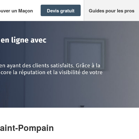
ouver un Maçon
Devis gratuit
Guides pour les pros
vres
>
Saint-Pompain
>
Entreprise DJP (SARL)
Saint-Pompain