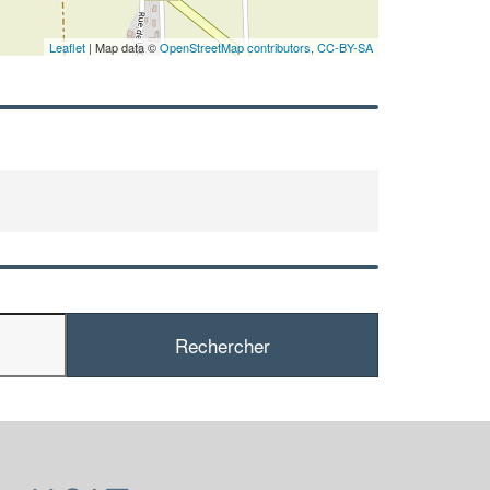
En sa
Leaflet
| Map data ©
OpenStreetMap contributors,
CC-BY-SA