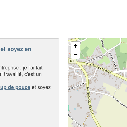
+
t soyez en
−
eprise : je l'ai fait
i travaillé, c'est un
et soyez
oup de pouce