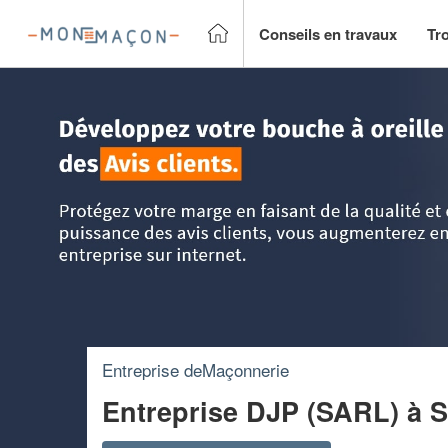
Conseils en travaux
Tr
Accueil
>
Trouver un Maçon
>
Poitou-Charentes
>
Deux-Sè
Entreprise deMaçonnerie
Entreprise DJP (SARL)
à 