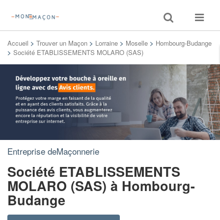
Toggle
Toggle
search
navigat
Accueil
>
Trouver un Maçon
>
Lorraine
>
Moselle
>
Hombourg-Budange
>
Société ETABLISSEMENTS MOLARO (SAS)
Entreprise deMaçonnerie
Société ETABLISSEMENTS
MOLARO (SAS)
à Hombourg-
Budange