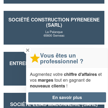
SOCIÉTÉ CONSTRUCTION PYRENEENE
(SARL)
La Palanque
65600 Semeac
✕
Vous êtes un
professionnel ?
ENTREPRISE RODRIGUES EMMANUEL
19 Rue De La Republique
Augmentez votre
et
chiffre d'affaires
65600 Semeac
vos
tout en gagnant de
marges
!
nouveaux clients
En savoir plus
SOCIÉTÉ ELIAS MACONNERIE (SARL)