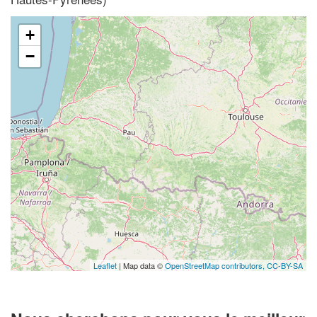
+
−
Leaflet
| Map data ©
OpenStreetMap contributors,
CC-BY-SA