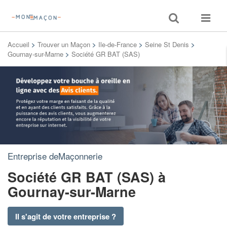
Toggle
Toggle
search
navigat
Accueil
>
Trouver un Maçon
>
Ile-de-France
>
Seine St Denis
>
Gournay-sur-Marne
>
Société GR BAT (SAS)
Entreprise deMaçonnerie
Société GR BAT (SAS)
à
Gournay-sur-Marne
Il s'agit de votre entreprise ?