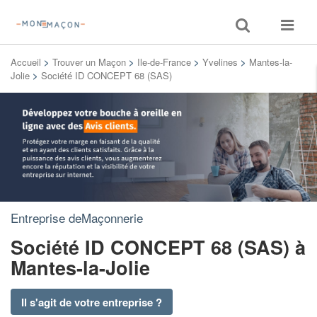
Toggle
Toggle
search
navigat
Accueil
>
Trouver un Maçon
>
Ile-de-France
>
Yvelines
>
Mantes-la-
Jolie
>
Société ID CONCEPT 68 (SAS)
Entreprise deMaçonnerie
Société ID CONCEPT 68 (SAS)
à
Mantes-la-Jolie
Il s'agit de votre entreprise ?