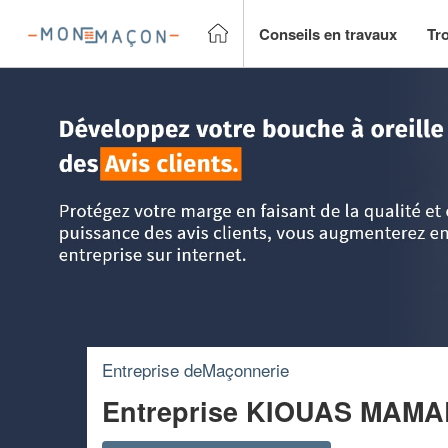
Conseils en travaux
Tr
Accueil
>
Trouver un Maçon
>
Lorraine
>
Moselle
>
Terville
Entreprise deMaçonnerie
Entreprise KIOUAS MAM