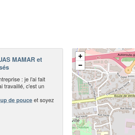
+
UAS MAMAR et
−
sés
eprise : je l'ai fait
i travaillé, c'est un
et soyez
oup de pouce