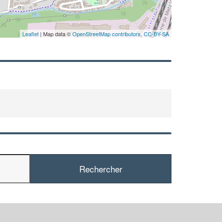
Leaflet
| Map data ©
OpenStreetMap contributors,
CC-BY-SA