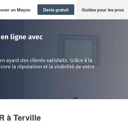
ouver un Maçon
Devis gratuit
Guides pour les pros
>
Entreprise KIOUAS MAMAR
AR
à Terville