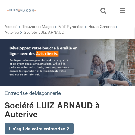
Toggle
Toggle
search
navigat
Accueil
>
Trouver un Maçon
>
Midi-Pyrénées
>
Haute-Garonne
>
Auterive
>
Société LUIZ ARNAUD
Entreprise deMaçonnerie
Société LUIZ ARNAUD
à
Auterive
Il s'agit de votre entreprise ?