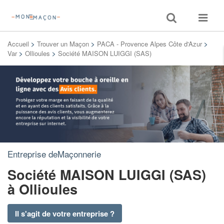
Toggle
Toggle
search
navigat
Accueil
>
Trouver un Maçon
>
PACA - Provence Alpes Côte d'Azur
>
Var
>
Ollioules
>
Société MAISON LUIGGI (SAS)
Entreprise deMaçonnerie
Société MAISON LUIGGI (SAS)
à Ollioules
Il s'agit de votre entreprise ?