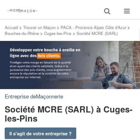
Toggle
Toggle
search
navigat
Accueil
>
Trouver un Maçon
>
PACA - Provence Alpes Côte d'Azur
>
Bouches-du-Rhône
>
Cuges-les-Pins
>
Société MCRE (SARL)
Entreprise deMaçonnerie
Société MCRE (SARL)
à Cuges-
les-Pins
Il s'agit de votre entreprise ?