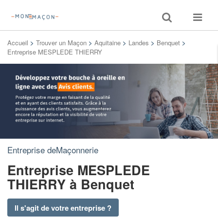
Toggle
Toggle
search
navigat
Accueil
>
Trouver un Maçon
>
Aquitaine
>
Landes
>
Benquet
>
Entreprise MESPLEDE THIERRY
Entreprise deMaçonnerie
Entreprise MESPLEDE
THIERRY
à Benquet
Il s'agit de votre entreprise ?