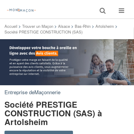
Toggle
Toggle
search
navigat
Accueil
>
Trouver un Maçon
>
Alsace
>
Bas-Rhin
>
Artolsheim
>
Société PRESTIGE CONSTRUCTION (SAS)
Entreprise deMaçonnerie
Société PRESTIGE
CONSTRUCTION (SAS)
à
Artolsheim