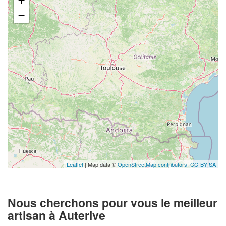
+
−
Leaflet
| Map data ©
OpenStreetMap contributors,
CC-BY-SA
Nous cherchons pour vous le meilleur
artisan à Auterive