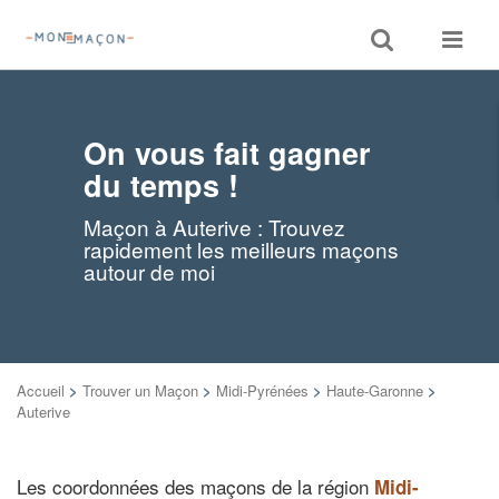
Toggle
Toggle
search
navigat
On vous fait gagner
du temps !
Maçon à Auterive : Trouvez
rapidement les meilleurs maçons
autour de moi
Accueil
>
Trouver un Maçon
>
Midi-Pyrénées
>
Haute-Garonne
>
Auterive
Les coordonnées des maçons de la région
Midi-