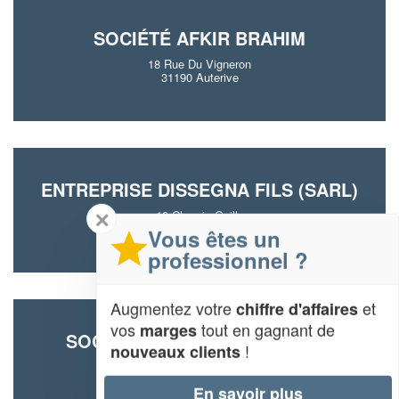
SOCIÉTÉ AFKIR BRAHIM
18 Rue Du Vigneron
31190 Auterive
ENTREPRISE DISSEGNA FILS (SARL)
✕
18 Chemin Quilla
31190 Auterive
Vous êtes un
professionnel ?
Augmentez votre
et
chiffre d'affaires
vos
tout en gagnant de
marges
SOCIÉTÉ ABDELMALEK HAMID
!
nouveaux clients
55 Route De Toulouse
31190 Auterive
En savoir plus