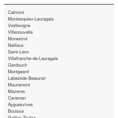
Calmont
Montesquieu-Lauragais
Vieillevigne
Villenouvelle
Monestrol
Nailloux
Saint-Leon
Villefranche-de-Lauragais
Gardouch
Montgeard
Labastide-Beauvoir
Mauremont
Mazeres
Caraman
Ayguesvives
Bouisse
Gaillac-Toulza