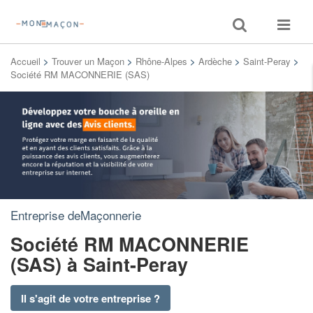
Toggle
Toggle
search
navigat
Accueil
>
Trouver un Maçon
>
Rhône-Alpes
>
Ardèche
>
Saint-Peray
>
Société RM MACONNERIE (SAS)
Entreprise deMaçonnerie
Société RM MACONNERIE
(SAS)
à Saint-Peray
Il s'agit de votre entreprise ?