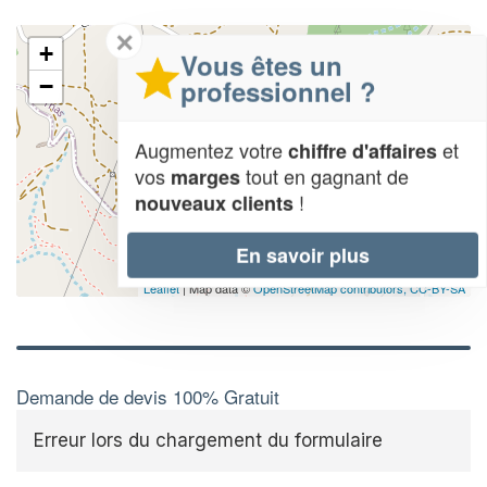
✕
+
Vous êtes un
professionnel ?
−
Augmentez votre
et
chiffre d'affaires
vos
tout en gagnant de
marges
!
nouveaux clients
En savoir plus
Leaflet
| Map data ©
OpenStreetMap contributors,
CC-BY-SA
Demande de devis 100% Gratuit
Erreur lors du chargement du formulaire