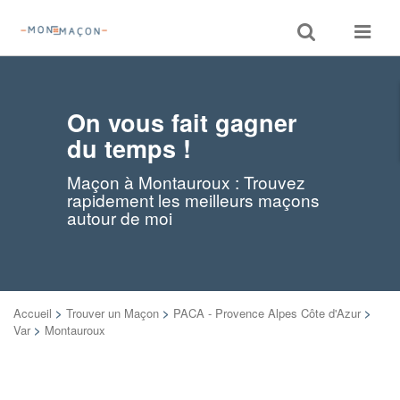
Toggle
Toggle
search
navigat
On vous fait gagner
du temps !
Maçon à Montauroux : Trouvez
rapidement les meilleurs maçons
autour de moi
Accueil
>
Trouver un Maçon
>
PACA - Provence Alpes Côte d'Azur
>
Var
>
Montauroux