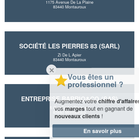
1175 Avenue De La Plaine
83440 Montauroux
SOCIÉTÉ LES PIERRES 83 (SARL)
Zi De L Apier
83440 Montauroux
✕
Vous êtes un
professionnel ?
ENTREPRISE BARRIO&CO (SAS)
Augmentez votre
et
chiffre d'affaires
vos
tout en gagnant de
marges
5 Rue De La Siagnole
83440 Montauroux
!
nouveaux clients
En savoir plus