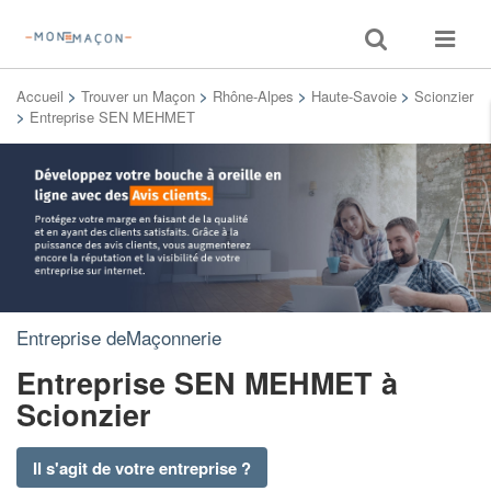
Toggle
Toggle
search
navigat
Accueil
>
Trouver un Maçon
>
Rhône-Alpes
>
Haute-Savoie
>
Scionzier
>
Entreprise SEN MEHMET
Entreprise deMaçonnerie
Entreprise SEN MEHMET
à
Scionzier
Il s'agit de votre entreprise ?