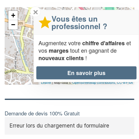
✕
+
Vous êtes un
professionnel ?
−
Augmentez votre
et
chiffre d'affaires
vos
tout en gagnant de
marges
!
nouveaux clients
En savoir plus
Leaflet
| Map data ©
OpenStreetMap contributors,
CC-BY-SA
Demande de devis 100% Gratuit
Erreur lors du chargement du formulaire