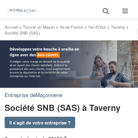
Toggle
Toggle
search
navigat
Accueil
>
Trouver un Maçon
>
Ile-de-France
>
Val d'Oise
>
Taverny
>
Société SNB (SAS)
Entreprise deMaçonnerie
Société SNB (SAS)
à Taverny
Il s'agit de votre entreprise ?