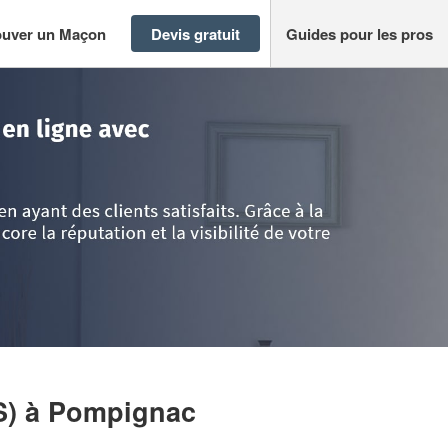
ouver un Maçon
Devis gratuit
Guides pour les pros
ignac
>
Société SOARES BTP (SAS)
S)
à Pompignac