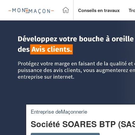
Conseils en travaux
Tr
Accueil
>
Trouver un Maçon
>
Aquitaine
>
Gironde
>
Pomp
Entreprise deMaçonnerie
Société SOARES BTP (SA