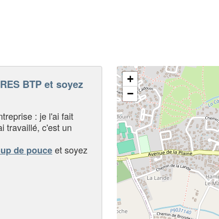
+
ES BTP et soyez
−
eprise : je l'ai fait
i travaillé, c'est un
et soyez
oup de pouce