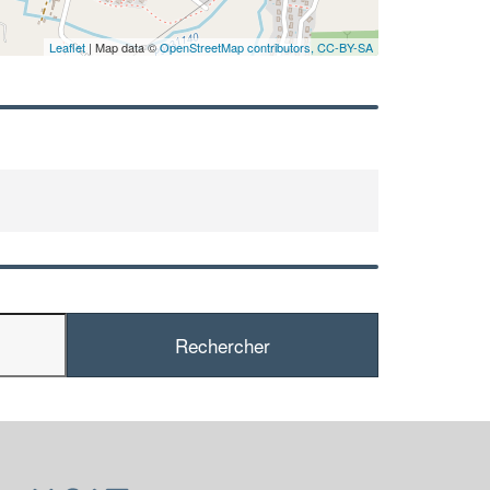
Leaflet
| Map data ©
OpenStreetMap contributors,
CC-BY-SA