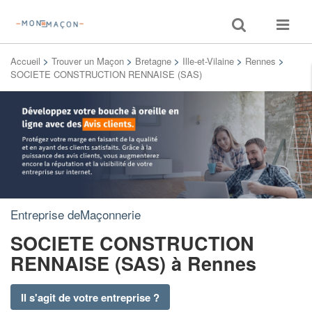
Toggle
Toggle
search
navigat
Accueil
>
Trouver un Maçon
>
Bretagne
>
Ille-et-Vilaine
>
Rennes
>
SOCIETE CONSTRUCTION RENNAISE (SAS)
Entreprise deMaçonnerie
SOCIETE CONSTRUCTION
RENNAISE (SAS)
à Rennes
Il s'agit de votre entreprise ?