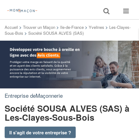
Toggle
Toggle
search
navigat
Accueil
>
Trouver un Maçon
>
Ile-de-France
>
Yvelines
>
Les-Clayes-
Sous-Bois
>
Société SOUSA ALVES (SAS)
Entreprise deMaçonnerie
Société SOUSA ALVES (SAS)
à
Les-Clayes-Sous-Bois
Il s'agit de votre entreprise ?