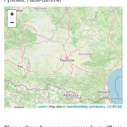
+
−
Leaflet
| Map data ©
OpenStreetMap contributors,
CC-BY-SA