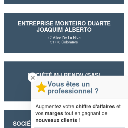
ENTREPRISE MONTEIRO DUARTE
JOAQUIM ALBERTO
17 Allee De La Nive
31770 Colomiers
SOCIÉTÉ MJ RENOV (SAS)
✕
Vous êtes un
14 Chemin De La Chasse
31770 Colomiers
professionnel ?
Augmentez votre
et
chiffre d'affaires
vos
tout en gagnant de
marges
!
nouveaux clients
SOCIÉTÉ 2M CONSTRUCTION (SARL)