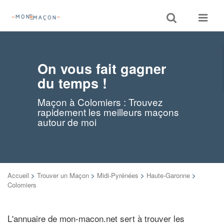
Toggle
Toggle
search
navigat
On vous fait gagner
du temps !
Maçon à Colomiers : Trouvez
rapidement les meilleurs maçons
autour de moi
Accueil
>
Trouver un Maçon
>
Midi-Pyrénées
>
Haute-Garonne
>
Colomiers
L'annuaire de mon-macon.net sert à trouver les