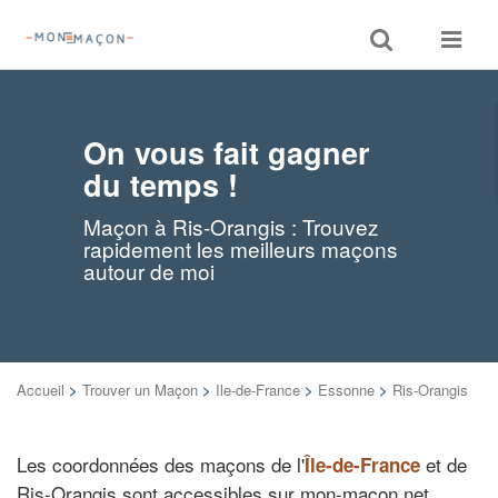
Toggle
Toggle
search
navigat
On vous fait gagner
du temps !
Maçon à Ris-Orangis : Trouvez
rapidement les meilleurs maçons
autour de moi
Accueil
>
Trouver un Maçon
>
Ile-de-France
>
Essonne
>
Ris-Orangis
Les coordonnées des maçons de l'
et de
Île-de-France
Ris-Orangis sont accessibles sur mon-macon.net.