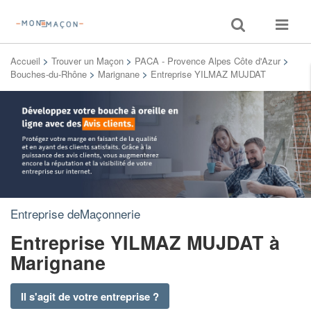
Toggle
Toggle
search
navigat
Accueil
>
Trouver un Maçon
>
PACA - Provence Alpes Côte d'Azur
>
Bouches-du-Rhône
>
Marignane
>
Entreprise YILMAZ MUJDAT
Entreprise deMaçonnerie
Entreprise YILMAZ MUJDAT
à
Marignane
Il s'agit de votre entreprise ?