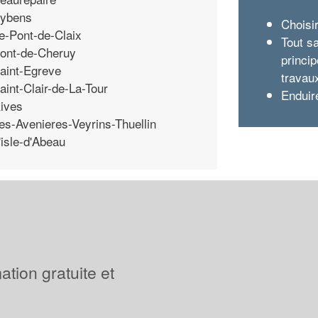
ybens
Choisi
e-Pont-de-Claix
Tout sa
ont-de-Cheruy
princi
aint-Egreve
travau
aint-Clair-de-La-Tour
Enduir
ives
es-Avenieres-Veyrins-Thuellin
'isle-d'Abeau
tion gratuite et