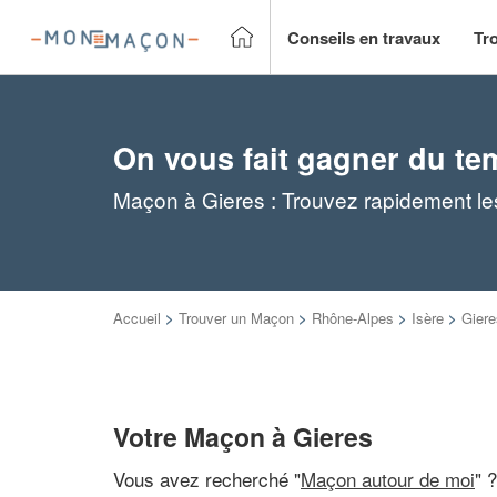
Conseils en travaux
Tr
On vous fait gagner du te
Maçon à Gieres : Trouvez rapidement le
Accueil
>
Trouver un Maçon
>
Rhône-Alpes
>
Isère
>
Giere
Votre Maçon à Gieres
Vous avez recherché "
Maçon autour de moi
" 