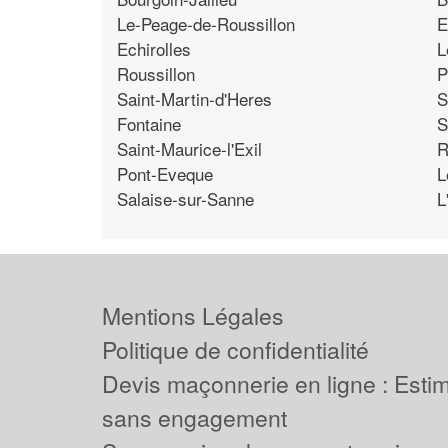
Le-Peage-de-Roussillon
E
Echirolles
L
Roussillon
P
Saint-Martin-d'Heres
S
Fontaine
S
Saint-Maurice-l'Exil
R
Pont-Eveque
L
Salaise-sur-Sanne
L
Mentions Légales
Politique de confidentialité
Devis maçonnerie en ligne : Estima
sans engagement