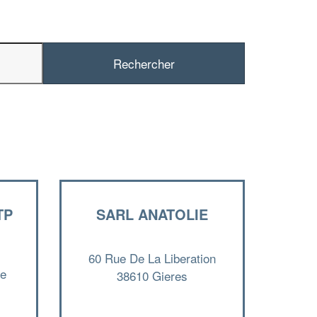
✕
Vous êtes un
professionnel ?
TP
SARL ANATOLIE
Augmentez votre
e
chiffre d'affaires
vos
tout en gagnant de
marges
!
60 Rue De La Liberation
nouveaux clients
ne
38610 Gieres
En savoir plus