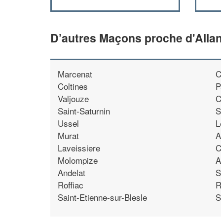
D’autres Maçons proche d'Alla
Marcenat
C
Coltines
P
Valjouze
C
Saint-Saturnin
S
Ussel
L
Murat
A
Laveissiere
C
Molompize
A
Andelat
S
Roffiac
R
Saint-Etienne-sur-Blesle
S