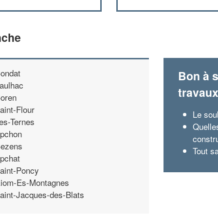
nche
ondat
Bon à s
aulhac
travau
oren
aint-Flour
Le sou
es-Ternes
Quelles
pchon
constr
ezens
Tout s
pchat
aint-Poncy
iom-Es-Montagnes
aint-Jacques-des-Blats