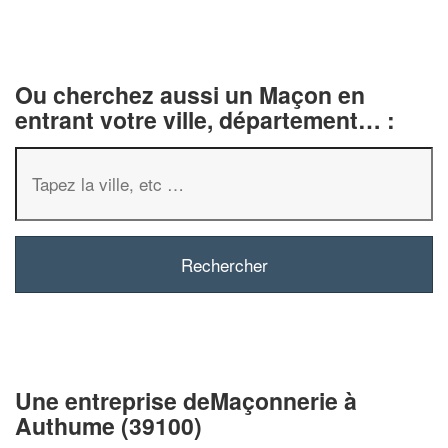
Ou cherchez aussi un Maçon en
entrant votre ville, département… :
✕
Vous êtes un
professionnel ?
Augmentez votre
chiffre d'affaires
vos
tout en gagnant de
marges
Une entreprise deMaçonnerie à
!
nouveaux clients
Authume (39100)