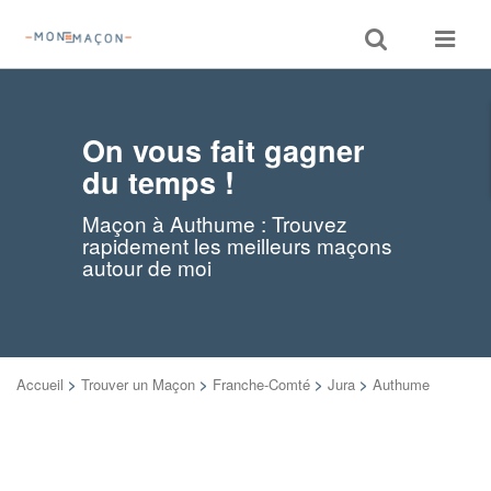
Toggle
Toggle
search
navigat
On vous fait gagner
du temps !
Maçon à Authume : Trouvez
rapidement les meilleurs maçons
autour de moi
Accueil
>
Trouver un Maçon
>
Franche-Comté
>
Jura
>
Authume