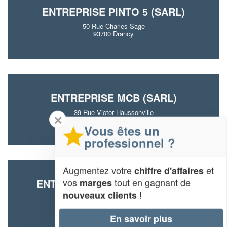
ENTREPRISE PINTO 5 (SARL)
50 Rue Charles Sage
93700 Drancy
ENTREPRISE MCB (SARL)
39 Rue Victor Haussonville
✕
93700 Drancy
Vous êtes un
professionnel ?
Augmentez votre
et
chiffre d'affaires
vos
tout en gagnant de
marges
ENTREPRISE STCM BTP (SARL)
!
nouveaux clients
54 Avenue Henri Barbusse
93700 Drancy
En savoir plus