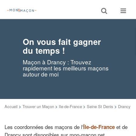
Toggle
Toggle
search
navigat
On vous fait gagner
du temps !
Maçon à Drancy : Trouvez
rapidement les meilleurs maçons
autour de moi
Accueil
>
Trouver un Maçon
>
Ile-de-France
>
Seine St Denis
>
Drancy
Les coordonnées des maçons de l'
et de
Île-de-France
Drancy sont disponibles sur mon-macon.net.