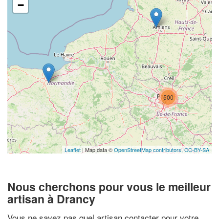
−
500
Leaflet
| Map data ©
OpenStreetMap contributors,
CC-BY-SA
Nous cherchons pour vous le meilleur
artisan à Drancy
Vous ne savez pas quel artisan contacter pour votre