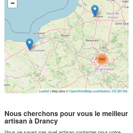
−
500
Leaflet
| Map data ©
OpenStreetMap contributors,
CC-BY-SA
Nous cherchons pour vous le meilleur
artisan à Drancy
Vous ne savez pas quel artisan contacter pour votre