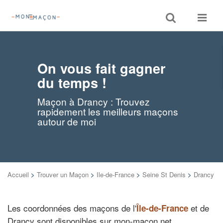
Toggle
Toggle
search
navigat
On vous fait gagner
du temps !
Maçon à Drancy : Trouvez
rapidement les meilleurs maçons
autour de moi
Accueil
>
Trouver un Maçon
>
Ile-de-France
>
Seine St Denis
>
Drancy
Les coordonnées des maçons de l'
et de
Île-de-France
Drancy sont disponibles sur mon-macon.net.