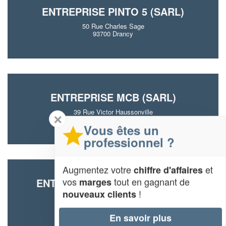
ENTREPRISE PINTO 5 (SARL)
50 Rue Charles Sage
93700 Drancy
ENTREPRISE MCB (SARL)
39 Rue Victor Haussonville
✕
93700 Drancy
Vous êtes un
professionnel ?
Augmentez votre
et
chiffre d'affaires
vos
tout en gagnant de
marges
ENTREPRISE STCM BTP (SARL)
!
nouveaux clients
54 Avenue Henri Barbusse
93700 Drancy
En savoir plus