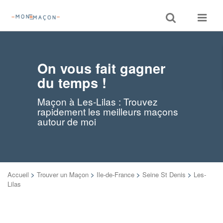
Toggle
Toggle
search
navigat
On vous fait gagner
du temps !
Maçon à Les-Lilas : Trouvez
rapidement les meilleurs maçons
autour de moi
Accueil
>
Trouver un Maçon
>
Ile-de-France
>
Seine St Denis
>
Les-
Lilas