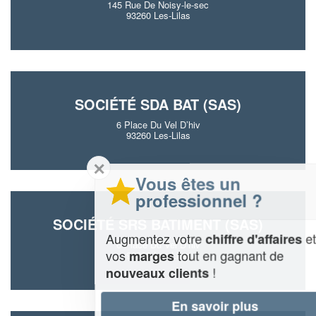
145 Rue De Noisy-le-sec
93260 Les-Lilas
SOCIÉTÉ SDA BAT (SAS)
6 Place Du Vel D’hiv
93260 Les-Lilas
✕
Vous êtes un
professionnel ?
SOCIÉTÉ SRS BATIMENT (SAS)
Augmentez votre
et
chiffre d'affaires
6 Place Du Vel D’hiv
vos
tout en gagnant de
marges
93260 Les-Lilas
!
nouveaux clients
En savoir plus