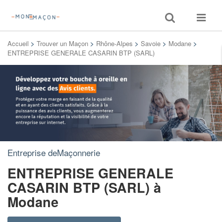
Toggle
Toggle
search
navigat
Accueil
>
Trouver un Maçon
>
Rhône-Alpes
>
Savoie
>
Modane
>
ENTREPRISE GENERALE CASARIN BTP (SARL)
Entreprise deMaçonnerie
ENTREPRISE GENERALE
CASARIN BTP (SARL)
à
Modane