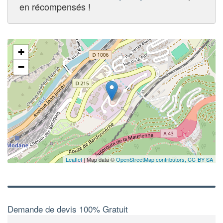
en récompensés !
+
−
Leaflet
| Map data ©
OpenStreetMap contributors,
CC-BY-SA
Demande de devis 100% Gratuit