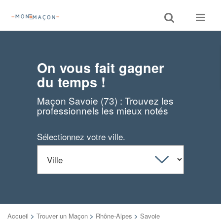
Toggle
Toggle
search
navigat
On vous fait gagner
du temps !
Maçon Savoie (73) : Trouvez les
professionnels les mieux notés
Sélectionnez votre ville.
Accueil
>
Trouver un Maçon
>
Rhône-Alpes
>
Savoie