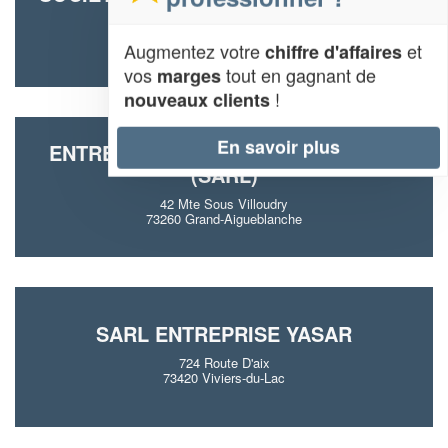
121 Impasse Du Marais
73190 Saint-Baldoph
Augmentez votre
et
chiffre d'affaires
vos
tout en gagnant de
marges
!
nouveaux clients
En savoir plus
ENTREPRISE CHRISTOPHE POUGET
(SARL)
42 Mte Sous Villoudry
73260 Grand-Aigueblanche
SARL ENTREPRISE YASAR
724 Route D'aix
73420 Viviers-du-Lac