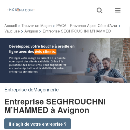
Toggle
Toggle
search
navigat
Accueil
>
Trouver un Maçon
>
PACA - Provence Alpes Côte d'Azur
>
Vaucluse
>
Avignon
>
Entreprise SEGHROUCHNI M’HAMMED
Entreprise deMaçonnerie
Entreprise SEGHROUCHNI
M’HAMMED
à Avignon
Il s'agit de votre entreprise ?