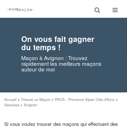
Toggle
Toggle
search
navigat
On vous fait gagner
du temps !
Maçon à Avignon : Trouvez
rapidement les meilleurs maçons
autour de moi
Accueil
>
Trouver un Maçon
>
PACA - Provence Alpes Côte d'Azur
>
Vaucluse
>
Avignon
Si vous voulez trouver des maçons qui effectuent des