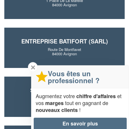
1 Place De La Marelle
84000 Avignon
ENTREPRISE BATIFORT (SARL)
Route De Montfavet
84000 Avignon
✕
Vous êtes un
professionnel ?
SOCIÉTÉ MARAS (SARL)
Augmentez votre
et
chiffre d'affaires
20 Rue Charles Chartier
vos
tout en gagnant de
marges
84000 Avignon
!
nouveaux clients
En savoir plus