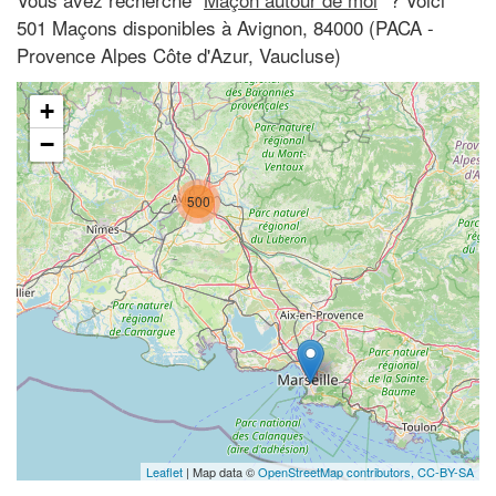
501 Maçons disponibles à Avignon, 84000 (PACA -
Provence Alpes Côte d'Azur, Vaucluse)
+
−
500
Leaflet
| Map data ©
OpenStreetMap contributors,
CC-BY-SA