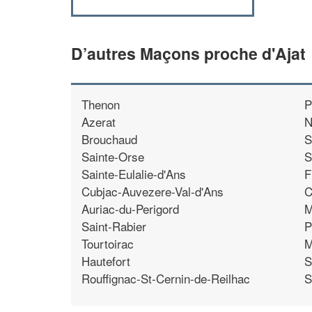
D’autres Maçons proche d'Ajat
Thenon
P
Azerat
N
Brouchaud
S
Sainte-Orse
S
Sainte-Eulalie-d'Ans
F
Cubjac-Auvezere-Val-d'Ans
C
Auriac-du-Perigord
M
Saint-Rabier
P
Tourtoirac
M
Hautefort
S
Rouffignac-St-Cernin-de-Reilhac
S