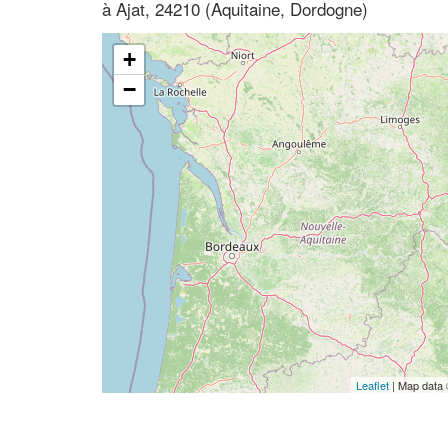
à Ajat, 24210 (Aquitaine, Dordogne)
+
−
Leaflet
| Map data