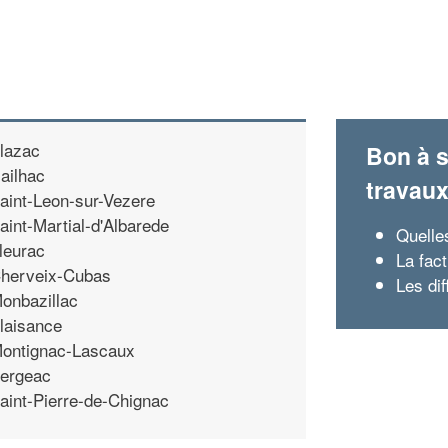
lazac
Bon à s
ailhac
travau
aint-Leon-sur-Vezere
aint-Martial-d'Albarede
Quelle
leurac
La fact
herveix-Cubas
Les di
onbazillac
laisance
ontignac-Lascaux
ergeac
aint-Pierre-de-Chignac