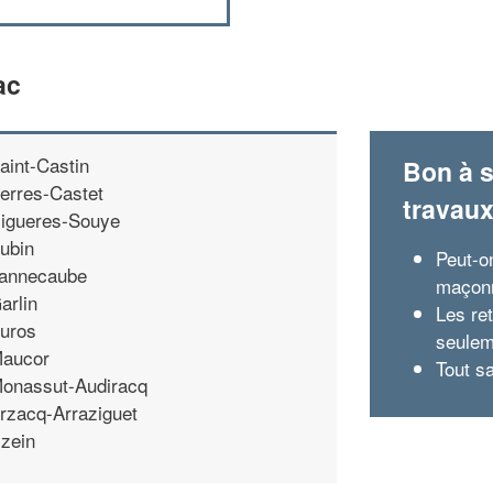
ac
aint-Castin
Bon à s
erres-Castet
travau
igueres-Souye
ubin
Peut-o
annecaube
maçonn
arlin
Les re
uros
seulem
aucor
Tout s
onassut-Audiracq
rzacq-Arraziguet
zein