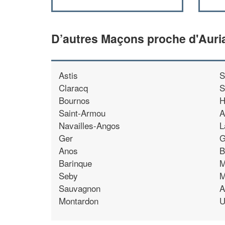
D’autres Maçons proche d'Auri
Astis
S
Claracq
S
Bournos
H
Saint-Armou
A
Navailles-Angos
L
Ger
G
Anos
B
Barinque
M
Seby
M
Sauvagnon
A
Montardon
U