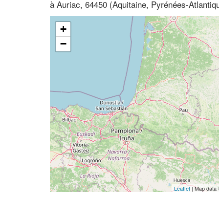
à Auriac, 64450 (Aquitaine, Pyrénées-Atlantiq
+
−
Leaflet
| Map data