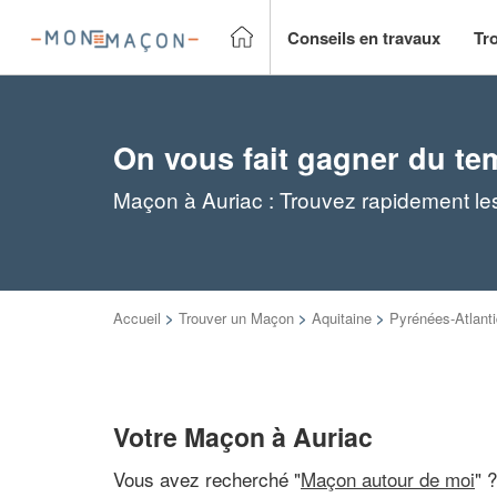
Conseils en travaux
Tr
On vous fait gagner du te
Maçon à Auriac : Trouvez rapidement le
Accueil
>
Trouver un Maçon
>
Aquitaine
>
Pyrénées-Atlant
Votre Maçon à Auriac
Vous avez recherché "
Maçon autour de moi
" 