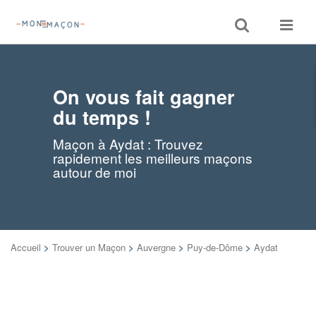
Toggle
Toggle
search
navigat
On vous fait gagner
du temps !
Maçon à Aydat : Trouvez
rapidement les meilleurs maçons
autour de moi
Accueil
>
Trouver un Maçon
>
Auvergne
>
Puy-de-Dôme
>
Aydat