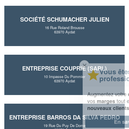
SOCIÉTÉ SCHUMACHER JULIEN
16 Rue Roland Brousse
63970 Aydat
✕
ENTREPRISE COUPRIE (SARL)
Vous êtes un
professionnel ?
10 Impasse Du Pommier
63970 Aydat
Augmentez votre
et
chiffre d'affaires
vos
tout en gagnant de
marges
!
nouveaux clients
ENTREPRISE BARROS DA SILVA PEDRO
En savoir plus
19 Rue Du Puy De Dome