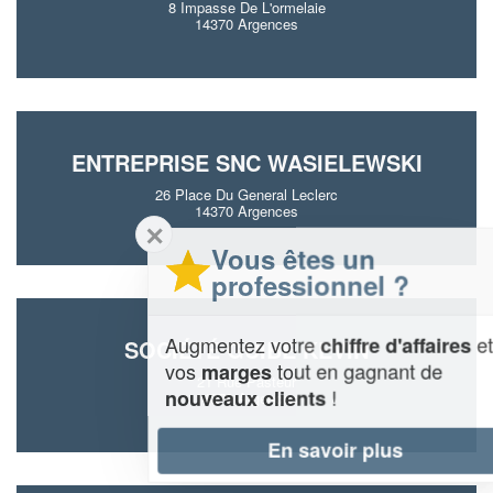
8 Impasse De L'ormelaie
14370 Argences
ENTREPRISE SNC WASIELEWSKI
26 Place Du General Leclerc
14370 Argences
✕
Vous êtes un
professionnel ?
Augmentez votre
et
chiffre d'affaires
SOCIÉTÉ GUIBE KEVIN
vos
tout en gagnant de
marges
21 Rue Pasteur
!
nouveaux clients
14370 Argences
En savoir plus