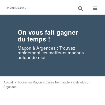
Toggle
Toggle
search
navigat
On vous fait gagner
du temps !
Maçon à Argences : Trouvez
rapidement les meilleurs maçons
autour de moi
Accueil
>
Trouver un Maçon
>
Basse Normandie
>
Calvados
>
Argences