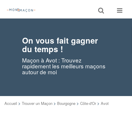
Toggle
Toggle
search
navigat
On vous fait gagner
du temps !
Maçon à Avot : Trouvez
rapidement les meilleurs maçons
autour de moi
Accueil
>
Trouver un Maçon
>
Bourgogne
>
Côte-d'Or
>
Avot