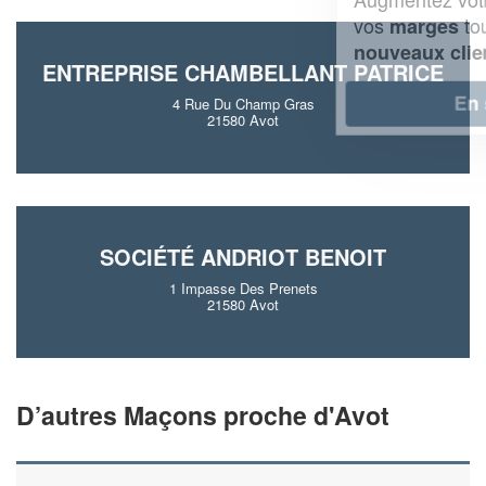
vos
tout en gagnant de
marges
!
nouveaux clients
ENTREPRISE CHAMBELLANT PATRICE
En savoir plus
4 Rue Du Champ Gras
21580 Avot
SOCIÉTÉ ANDRIOT BENOIT
1 Impasse Des Prenets
21580 Avot
D’autres Maçons proche d'Avot